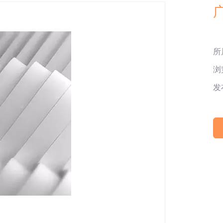
所
浏
发布