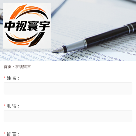
-
首页
在线留言
*
姓 名：
*
电 话：
*
留 言：